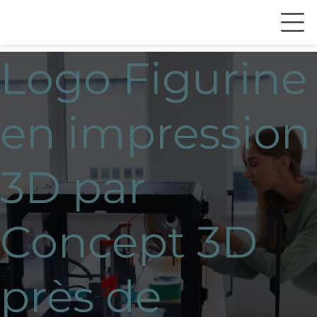
Logo Figurine
en impression
3D par
Concept 3D
près de