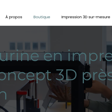
À propos
Boutique
Impression 3D sur-mesure
urine en impre
oncept 3D prè
n