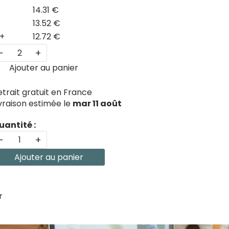
14.31 €
13.52 €
+
12.72 €
-
+
Ajouter au panier
etrait gratuit en France
ivraison estimée le
mar 11 août
uantité :
-
+
Ajouter au panier
r