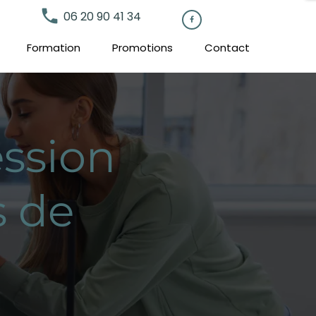
local_phone
06 20 90 41 34

Formation
Promotions
Contact
ssion
s de