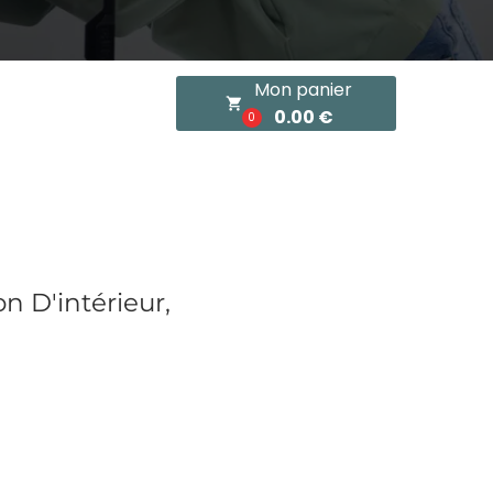
Mon panier
local_grocery_store
0.00 €
0
n D'intérieur,