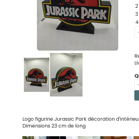
2
3
4
R
L
Q
Logo figurine Jurassic Park décoration d'intérieu
Dimensions 23 cm de long