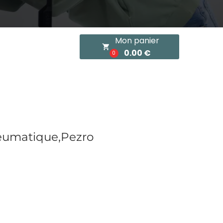
Mon panier
local_grocery_store
0.00 €
0
neumatique,Pezro