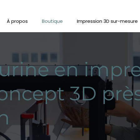
À propos
Boutique
Impression 3D sur-mesure
urine en impre
oncept 3D prè
n