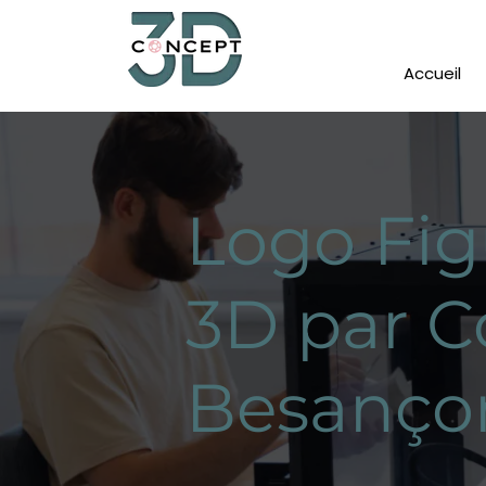
Accueil
Logo Fig
3D par C
Besanço