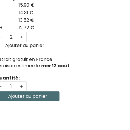
15.90 €
14.31 €
13.52 €
+
12.72 €
-
+
Ajouter au panier
etrait gratuit en France
ivraison estimée le
mer 12 août
uantité :
-
+
Ajouter au panier