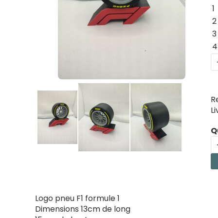
1
2
3
4
R
L
Q
Logo pneu F1 formule 1
Dimensions 13cm de long