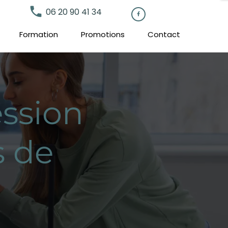
local_phone
06 20 90 41 34

Formation
Promotions
Contact
ssion
s de