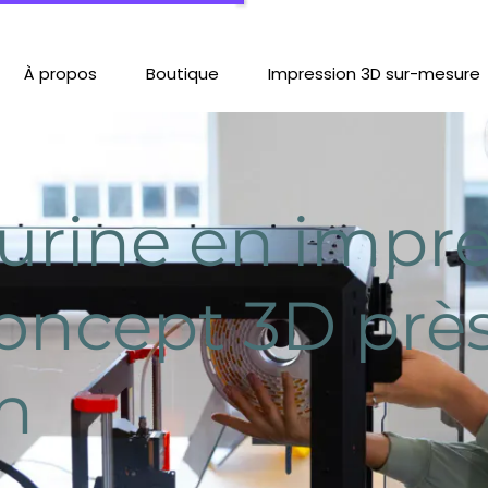
À propos
Boutique
Impression 3D sur-mesure
urine en impre
oncept 3D prè
n