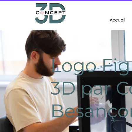
Accueil
Logo Fig
3D par C
Besanço