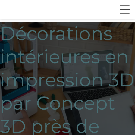
Décorations
intérieures en
impression 3D
par Concept
3D près de