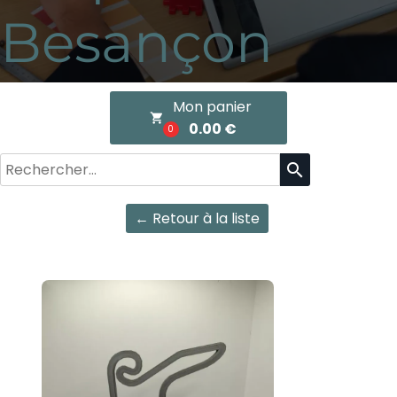
Besançon
Mon panier
local_grocery_store
0.00 €
0
search
← Retour à la liste