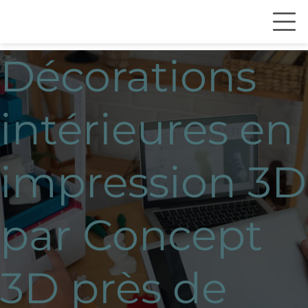
Décorations
intérieures en
impression 3D
par Concept
3D près de