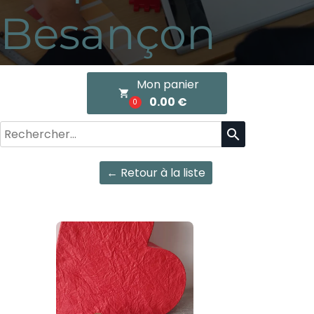
Besançon
Mon panier
local_grocery_store
0.00 €
0
search
← Retour à la liste