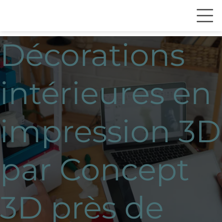
Décorations
intérieures en
impression 3D
par Concept
3D près de