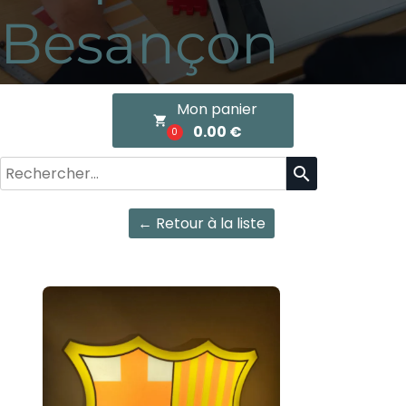
Besançon
Mon panier
local_grocery_store
0.00 €
0
search
← Retour à la liste