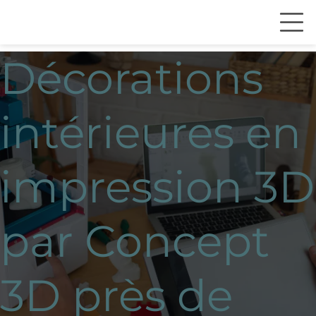
Décorations
intérieures en
impression 3D
par Concept
3D près de